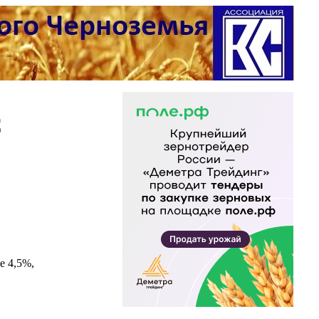
С
е 4,5%,