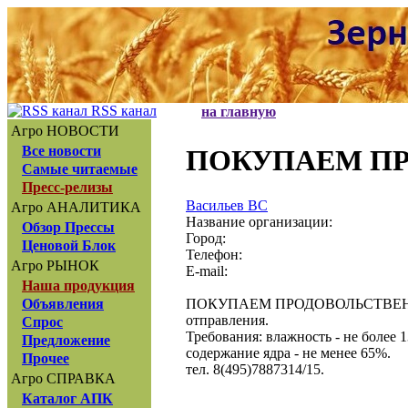
RSS канал
на главную
Агро НОВОСТИ
Все новости
ПОКУПАЕМ П
Самые читаемые
Пресс-релизы
Васильев ВС
Агро АНАЛИТИКА
Название организации:
Обзор Прессы
Город:
Ценовой Блок
Телефон:
Агро РЫНОК
E-mail:
Наша продукция
ПОКУПАЕМ ПРОДОВОЛЬСТВЕННЫЙ 
Объявления
отправления.
Спрос
Требования: влажность - не более 1
Предложение
содержание ядра - не менее 65%.
Прочее
тел. 8(495)7887314/15.
Агро СПРАВКА
Каталог АПК