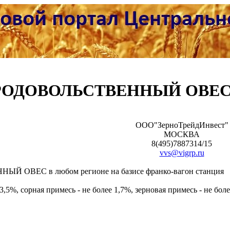
РОДОВОЛЬСТВЕННЫЙ ОВЕ
ООО"ЗерноТрейдИнвест"
МОСКВА
8(495)7887314/15
vvs@vigrp.ru
ОВЕС в любом регионе на базисе франко-вагон станция
3,5%, сорная примесь - не более 1,7%, зерновая примесь - не боле