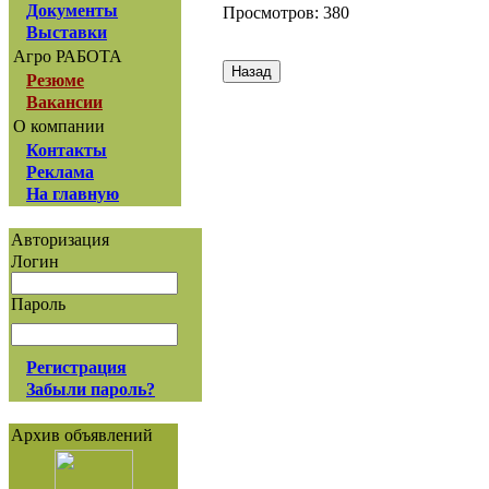
Документы
Просмотров: 380
Выставки
Агро РАБОТА
Резюме
Вакансии
О компании
Контакты
Реклама
На главную
Авторизация
Логин
Пароль
Регистрация
Забыли пароль?
Архив объявлений