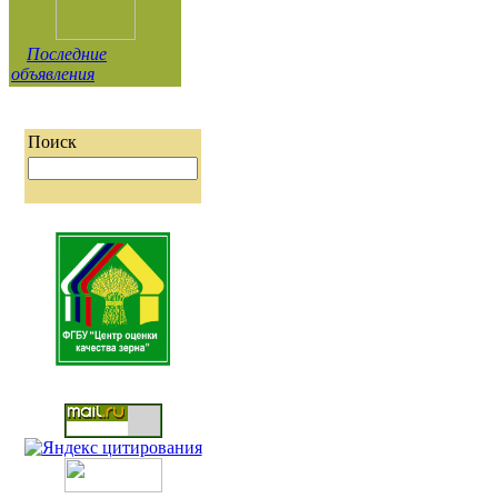
Последние
объявления
Поиск