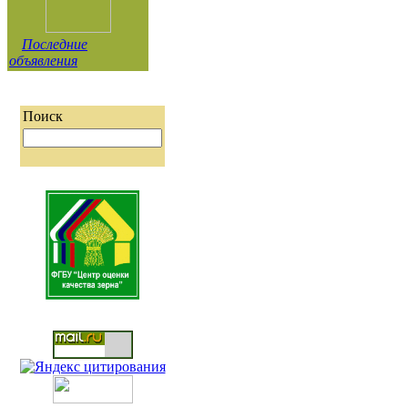
Последние
объявления
Поиск