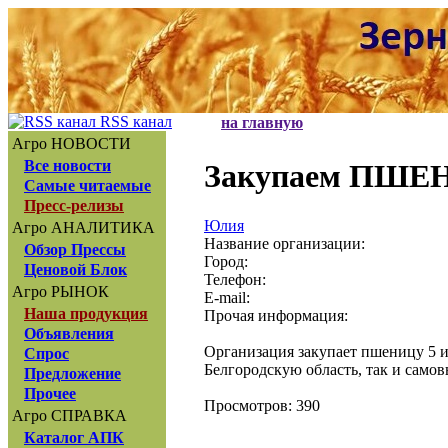
RSS канал
на главную
Агро НОВОСТИ
Все новости
Закупаем ПШЕНИ
Самые читаемые
Пресс-релизы
Юлия
Агро АНАЛИТИКА
Название организации:
Обзор Прессы
Город:
Ценовой Блок
Телефон:
Агро РЫНОК
E-mail:
Наша продукция
Прочая информация:
Объявления
Организация закупает пшеницу 5 и
Спрос
Белгородскую область, так и само
Предложение
Прочее
Просмотров: 390
Агро СПРАВКА
Каталог АПК