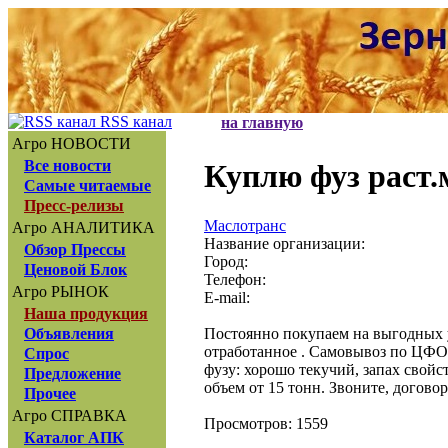
RSS канал
на главную
Агро НОВОСТИ
Все новости
Куплю фуз раст.
Самые читаемые
Пресс-релизы
Маслотранс
Агро АНАЛИТИКА
Название организации:
Обзор Прессы
Город:
Ценовой Блок
Телефон:
Агро РЫНОК
E-mail:
Наша продукция
Постоянно покупаем на выгодных у
Объявления
отработанное . Самовывоз по ЦФ
Спрос
фузу: хорошо текучий, запах свойс
Предложение
объем от 15 тонн. Звоните, договори
Прочее
Агро СПРАВКА
Просмотров: 1559
Каталог АПК