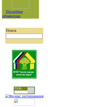
Последние
объявления
Поиск