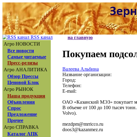
RSS канал
на главную
Агро НОВОСТИ
Все новости
Покупаем подсол
Самые читаемые
Пресс-релизы
Валеева Альбина
Агро АНАЛИТИКА
Название организации:
Обзор Прессы
Город:
Ценовой Блок
Телефон:
Агро РЫНОК
E-mail:
Наша продукция
ОАО «Казанский МЭЗ» покупает ма
Объявления
В объеме от 100 до 100 тысяч тон
Спрос
Volvo).
Предложение
Прочее
mezdpm@mrricco.ru
Агро СПРАВКА
doos3@kazanmez.ru
Каталог АПК