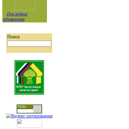
Последние
объявления
Поиск