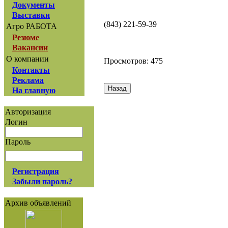
Документы
Выставки
(843) 221-59-39
Агро РАБОТА
Резюме
Вакансии
О компании
Просмотров: 475
Контакты
Реклама
На главную
Авторизация
Логин
Пароль
Регистрация
Забыли пароль?
Архив объявлений