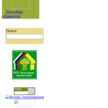
Последние
объявления
Поиск