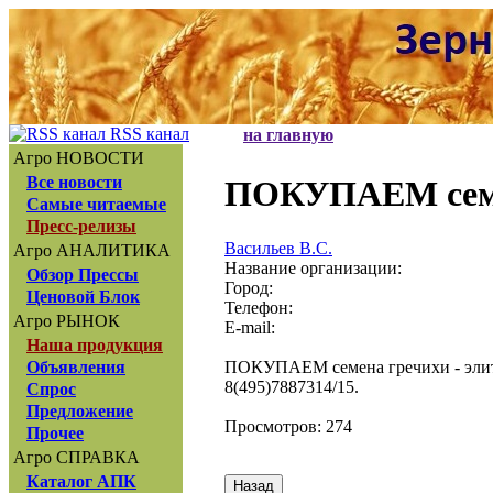
RSS канал
на главную
Агро НОВОСТИ
Все новости
ПОКУПАЕМ семе
Самые читаемые
Пресс-релизы
Васильев В.С.
Агро АНАЛИТИКА
Название организации:
Обзор Прессы
Город:
Ценовой Блок
Телефон:
Агро РЫНОК
E-mail:
Наша продукция
ПОКУПАЕМ семена гречихи - элиту
Объявления
8(495)7887314/15.
Спрос
Предложение
Просмотров: 274
Прочее
Агро СПРАВКА
Каталог АПК