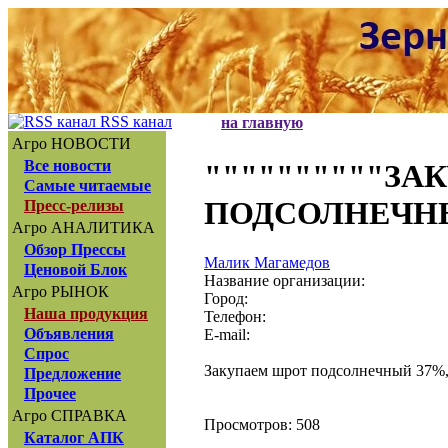
RSS канал
на главную
Агро НОВОСТИ
Все новости
""""""""""З
Самые читаемые
ПОДСОЛНЕЧНЫ
Пресс-релизы
Агро АНАЛИТИКА
Обзор Прессы
Малик Магамедов
Ценовой Блок
Название организации:
Агро РЫНОК
Город:
Наша продукция
Телефон:
Объявления
E-mail:
Спрос
Закупаем шрот подсолнечный 37%,
Предложение
Прочее
Агро СПРАВКА
Просмотров: 508
Каталог АПК