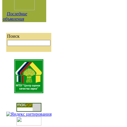
Последние
объявления
Поиск