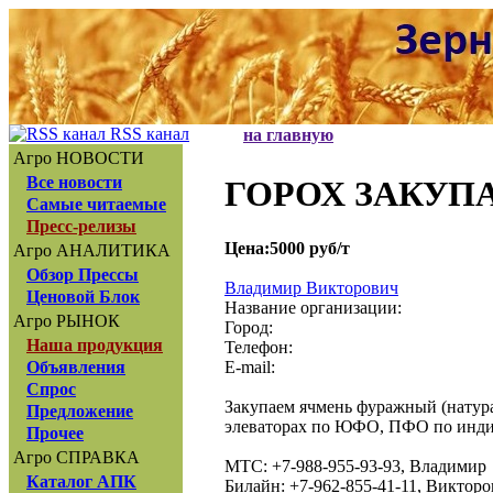
RSS канал
на главную
Агро НОВОСТИ
Все новости
ГОРОХ ЗАКУП
Самые читаемые
Пресс-релизы
Цена:5000 руб/т
Агро АНАЛИТИКА
Обзор Прессы
Владимир Викторович
Ценовой Блок
Название организации:
Агро РЫНОК
Город:
Наша продукция
Телефон:
E-mail:
Объявления
Спрос
Закупаем ячмень фуражный (натура 
Предложение
элеваторах по ЮФО, ПФО по индив
Прочее
Агро СПРАВКА
МТС: +7-988-955-93-93, Владимир
Каталог АПК
Билайн: +7-962-855-41-11, Виктор