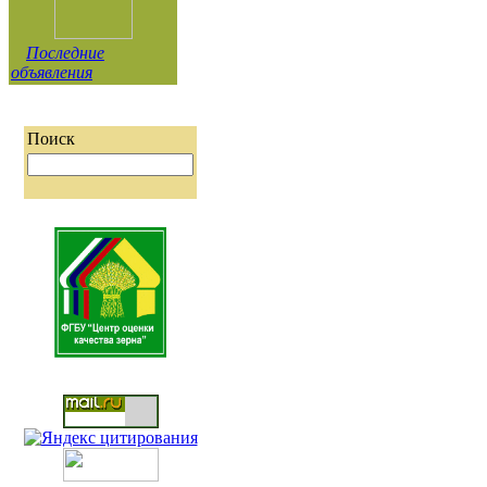
Последние
объявления
Поиск