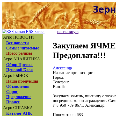
RSS канал
на главную
Агро НОВОСТИ
Все новости
Закупаем ЯЧМ
Самые читаемые
Предоплата!!!
Пресс-релизы
Агро АНАЛИТИКА
Обзор Прессы
Александр
Ценовой Блок
Название организации:
Агро РЫНОК
Город:
Наша продукция
Телефон:
Объявления
E-mail:
Спрос
Закупаем ячмень, пшеницу с хозяй
Предложение
посредникам-вознаграждение. Сам
Прочее
т. 8-950-759-8671, Александр.
Агро СПРАВКА
Каталог АПК
Просмотров: 683