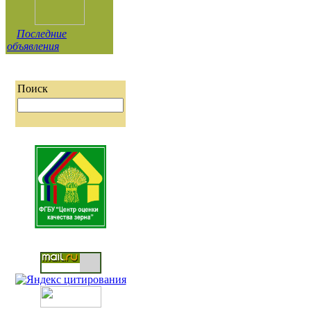
Последние
объявления
Поиск