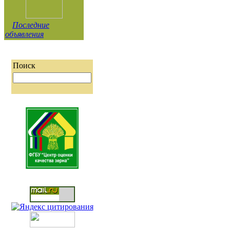
Последние
объявления
Поиск