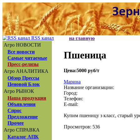
RSS канал
на главную
Агро НОВОСТИ
Все новости
Пшеница
Самые читаемые
Пресс-релизы
Цена:5000 руб/т
Агро АНАЛИТИКА
Обзор Прессы
Марина
Ценовой Блок
Название организации:
Агро РЫНОК
Город:
Наша продукция
Телефон:
E-mail:
Объявления
Спрос
Купим пшеницу з класс, старый ур
Предложение
Прочее
Просмотров: 536
Агро СПРАВКА
Каталог АПК