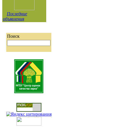
Последние
объявления
Поиск