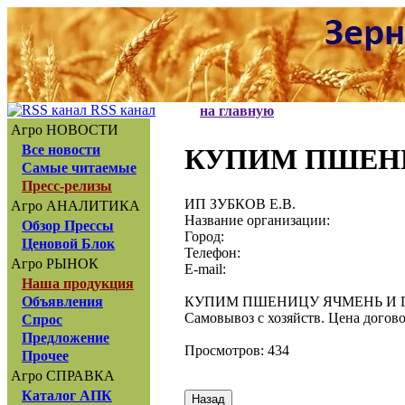
RSS канал
на главную
Агро НОВОСТИ
Все новости
КУПИМ ПШЕНИ
Самые читаемые
Пресс-релизы
ИП ЗУБКОВ Е.В.
Агро АНАЛИТИКА
Название организации:
Обзор Прессы
Город:
Ценовой Блок
Телефон:
Агро РЫНОК
E-mail:
Наша продукция
КУПИМ ПШЕНИЦУ ЯЧМЕНЬ И 
Объявления
Самовывоз с хозяйств. Цена догов
Спрос
Предложение
Просмотров: 434
Прочее
Агро СПРАВКА
Каталог АПК