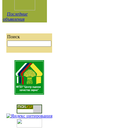
Последние
объявления
Поиск