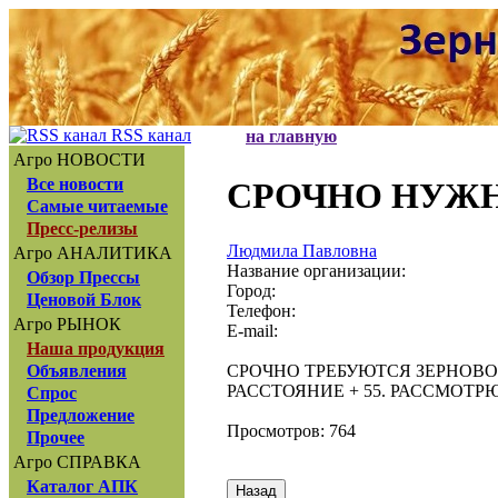
RSS канал
на главную
Агро НОВОСТИ
Все новости
СРОЧНО НУЖН
Самые читаемые
Пресс-релизы
Людмила Павловна
Агро АНАЛИТИКА
Название организации:
Обзор Прессы
Город:
Ценовой Блок
Телефон:
Агро РЫНОК
E-mail:
Наша продукция
СРОЧНО ТРЕБУЮТСЯ ЗЕРНОВО
Объявления
РАССТОЯНИЕ + 55. РАССМОТРЮ В
Спрос
Предложение
Просмотров: 764
Прочее
Агро СПРАВКА
Каталог АПК