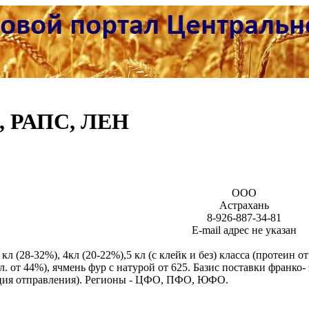
р, РАПС, ЛЕН
ООО
Астрахань
8-926-887-34-81
Е-mail адрес не указан
л (28-32%), 4кл (20-22%),5 кл (с клейк и без) класса (протеин от
. от 44%), ячмень фур с натурой от 625. Базис поставки франко-
ция отправления). Регионы - ЦФО, ПФО, ЮФО.