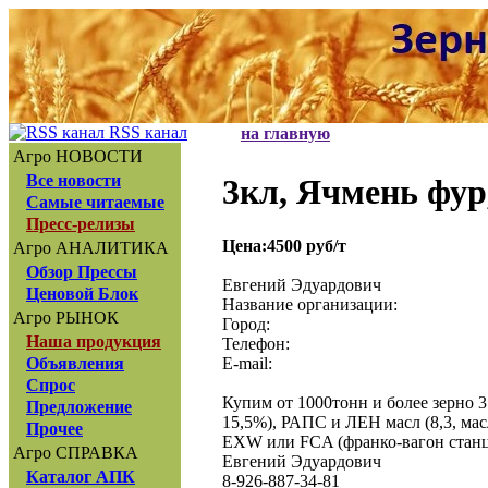
RSS канал
на главную
Агро НОВОСТИ
Все новости
3кл, Ячмень фу
Самые читаемые
Пресс-релизы
Цена:4500 руб/т
Агро АНАЛИТИКА
Обзор Прессы
Евгений Эдуардович
Ценовой Блок
Название организации:
Агро РЫНОК
Город:
Наша продукция
Телефон:
E-mail:
Объявления
Спрос
Купим от 1000тонн и более зерно 3 к
Предложение
15,5%), РАПС и ЛЕН масл (8,3, масл
Прочее
EXW или FCA (франко-вагон стан
Агро СПРАВКА
Евгений Эдуардович
Каталог АПК
8-926-887-34-81