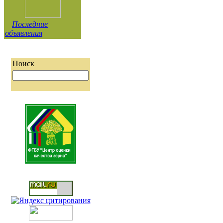
Последние
объявления
Поиск