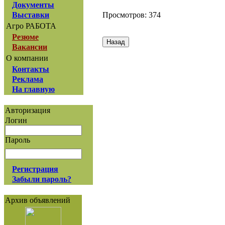
Документы
Просмотров: 374
Выставки
Агро РАБОТА
Резюме
Вакансии
О компании
Контакты
Реклама
На главную
Авторизация
Логин
Пароль
Регистрация
Забыли пароль?
Архив объявлений