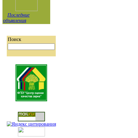
Последние
объявления
Поиск