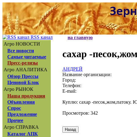
RSS канал
на главную
Агро НОВОСТИ
Все новости
сахар -песок,жо
Самые читаемые
Пресс-релизы
АНДРЕЙ
Агро АНАЛИТИКА
Название организации:
Обзор Прессы
Город:
Ценовой Блок
Телефон:
Агро РЫНОК
E-mail:
Наша продукция
Куплю: сахар -песок,жом,патоку. 
Объявления
Спрос
Просмотров: 342
Предложение
Прочее
Агро СПРАВКА
Каталог АПК