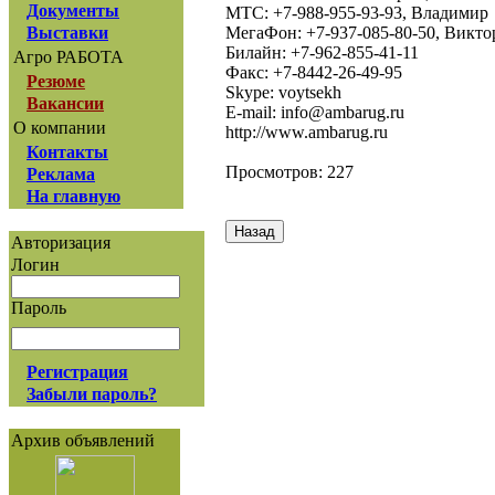
Документы
МТС: +7-988-955-93-93, Владимир
МегаФон: +7-937-085-80-50, Викто
Выставки
Билайн: +7-962-855-41-11
Агро РАБОТА
Факс: +7-8442-26-49-95
Резюме
Skype: voytsekh
Вакансии
E-mail: info@ambarug.ru
О компании
http://www.ambarug.ru
Контакты
Просмотров: 227
Реклама
На главную
Авторизация
Логин
Пароль
Регистрация
Забыли пароль?
Архив объявлений