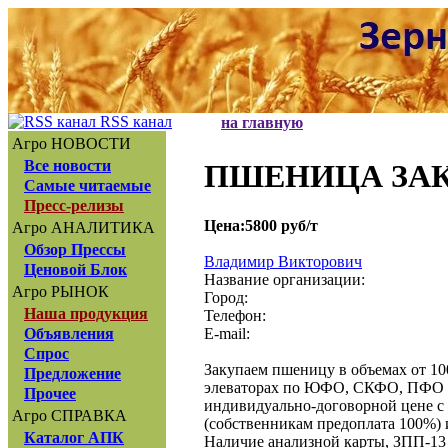
RSS канал
на главную
Агро НОВОСТИ
Все новости
ПШЕНИЦА ЗА
Самые читаемые
Пресс-релизы
Цена:5800 руб/т
Агро АНАЛИТИКА
Обзор Прессы
Владимир Викторович
Ценовой Блок
Название организации:
Агро РЫНОК
Город:
Наша продукция
Телефон:
E-mail:
Объявления
Спрос
Закупаем пшеницу в объемах от 100
Предложение
элеваторах по ЮФО, СКФО, ПФО 
Прочее
индивидуально-договорной цене с
Агро СПРАВКА
(собственникам предоплата 100%) и
Каталог АПК
Наличие анализной карты, ЗПП-13 