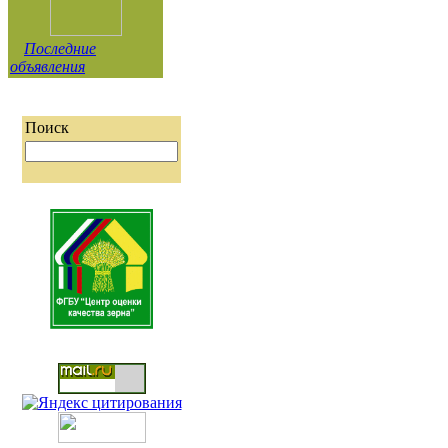
Последние
объявления
Поиск