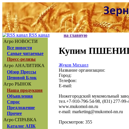
RSS канал
на главную
Агро НОВОСТИ
Все новости
Купим ПШЕНИЦУ
Самые читаемые
Пресс-релизы
Жуков Михаил
Агро АНАЛИТИКА
Название организации:
Обзор Прессы
Город:
Ценовой Блок
Телефон:
Агро РЫНОК
E-mail:
Наша продукция
Нижегородский мукомольный завод 
Объявления
тел.+7-910-796-54-98, (831) 277-99-
Спрос
www.mukomol-nn.ru
Предложение
e-mail: marketing@mukomol-nn.ru
Прочее
Агро СПРАВКА
Просмотров: 355
Каталог АПК