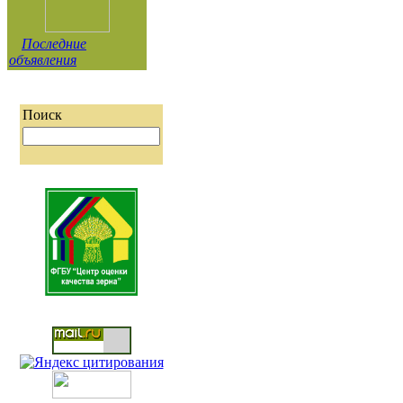
Последние
объявления
Поиск