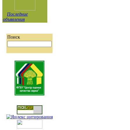
Последние
объявления
Поиск