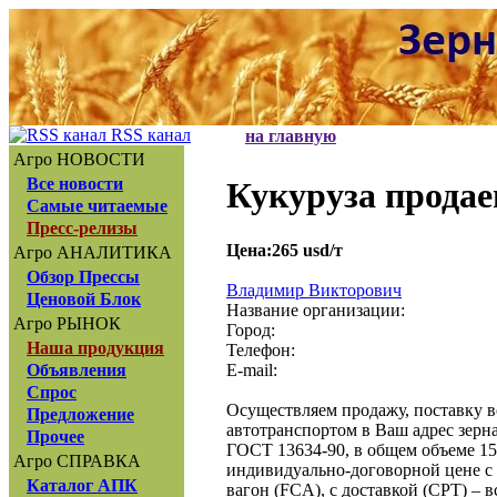
RSS канал
на главную
Агро НОВОСТИ
Все новости
Кукуруза продае
Самые читаемые
Пресс-релизы
Цена:265 usd/т
Агро АНАЛИТИКА
Обзор Прессы
Владимир Викторович
Ценовой Блок
Название организации:
Агро РЫНОК
Город:
Наша продукция
Телефон:
E-mail:
Объявления
Спрос
Осуществляем продажу, поставку в
Предложение
автотранспортом в Ваш адрес зерна
Прочее
ГОСТ 13634-90, в общем объеме 15
Агро СПРАВКА
индивидуально-договорной цене с 
Каталог АПК
вагон (FCA), с доставкой (CPT) – в