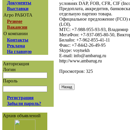
Документы
условиях DAP, FOB, CFR, CIF (Inco
Предоплата, аккредитив, банковск
Выставки
отдельную партию товара.
Агро РАБОТА
Официальное предложение (FCO) 
Резюме
(LOI).
Вакансии
МТС: +7-988-955-93-93, Владимир
О компании
МегаФон: +7-937-085-80-50, Викто
Билайн: +7-962-855-41-11
Контакты
Факс: +7-8442-26-49-95
Реклама
Skype: voytsekh
На главную
E-mail: info@ambarug.ru
http://www.ambarug.ru
Авторизация
Логин
Просмотров: 325
Пароль
Регистрация
Забыли пароль?
Архив объявлений