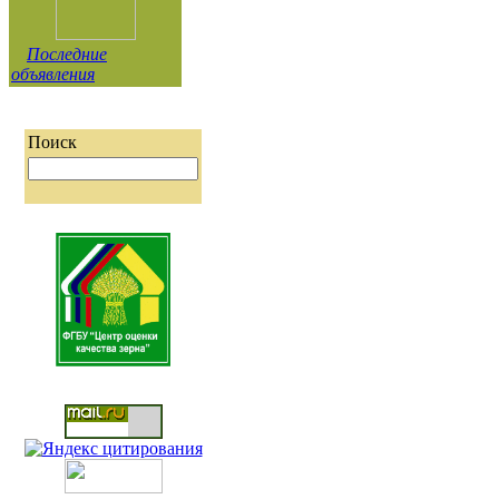
Последние
объявления
Поиск