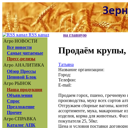
RSS канал
на главную
Агро НОВОСТИ
Все новости
Продаём крупы, 
Самые читаемые
Пресс-релизы
Татьяна
Агро АНАЛИТИКА
Название организации:
Обзор Прессы
Город:
Ценовой Блок
Телефон:
Агро РЫНОК
E-mail:
Наша продукция
Продаем горох, пшено, гречневую 
Объявления
производства, муку всех сортов ал
Спрос
Отгружаем сборные вагоны, контей
Предложение
ассортименте, мука, макаронные и
Прочее
изделия, корма для животных. Фас
Агро СПРАВКА
покупателя 25, 50кг.
Каталог АПК
Цена и условия поставки договорн