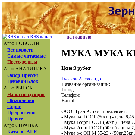
RSS канал
на главную
Агро НОВОСТИ
Все новости
МУКА МУКА К
Самые читаемые
Пресс-релизы
Цена:3 руб/кг
Агро АНАЛИТИКА
Обзор Прессы
Гусаков Александр
Ценовой Блок
Название организации:
Агро РЫНОК
Город:
Наша продукция
Телефон:
E-mail:
Объявления
Спрос
ООО "Гран Алтай" предлагает:
Предложение
- Мука в/с ГОСТ (50кг ) - цена 8,45
Прочее
- Мука 1сорт ГОСТ (50кг ) - цена 7
Агро СПРАВКА
- Мука 2сорт ГОСТ (50кг ) - цена 7
Каталог АПК
- Мука в/с ОН М 55-23 - (50кг,25кг,