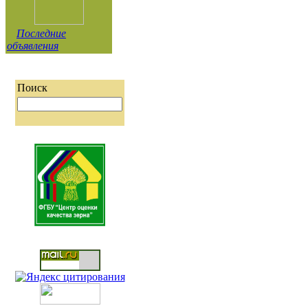
Последние
объявления
Поиск