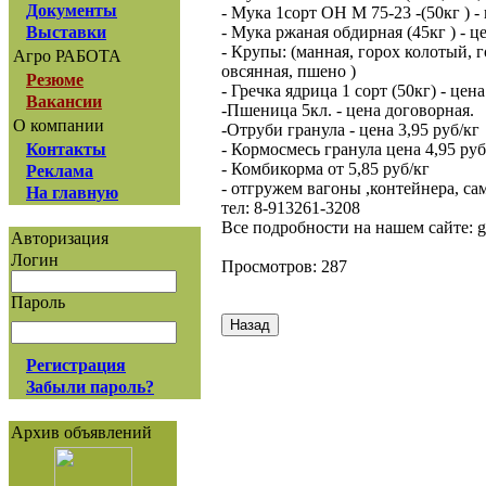
Документы
- Мука 1сорт ОН М 75-23 -(50кг ) - 
- Мука ржаная обдирная (45кг ) - це
Выставки
- Крупы: (манная, горох колотый, 
Агро РАБОТА
овсянная, пшено )
Резюме
- Гречка ядрица 1 сорт (50кг) - цен
Вакансии
-Пшеница 5кл. - цена договорная.
О компании
-Отруби гранула - цена 3,95 руб/кг
- Кормосмесь гранула цена 4,95 руб
Контакты
- Комбикорма от 5,85 руб/кг
Реклама
- отгружем вагоны ,контейнера, са
На главную
тел: 8-913261-3208
Все подробности на нашем сайте: gran
Авторизация
Логин
Просмотров: 287
Пароль
Регистрация
Забыли пароль?
Архив объявлений