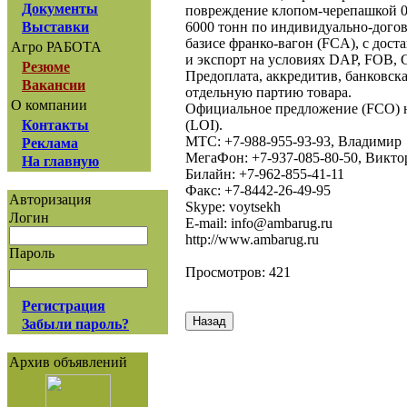
Документы
повреждение клопом-черепашкой 0
6000 тонн по индивидуально-дого
Выставки
базисе франко-вагон (FCA), с доста
Агро РАБОТА
и экспорт на условиях DAP, FOB, C
Резюме
Предоплата, аккредитив, банковск
Вакансии
отдельную партию товара.
О компании
Официальное предложение (FCO) 
(LOI).
Контакты
МТС: +7-988-955-93-93, Владимир
Реклама
МегаФон: +7-937-085-80-50, Викто
На главную
Билайн: +7-962-855-41-11
Факс: +7-8442-26-49-95
Авторизация
Skype: voytsekh
Логин
E-mail: info@ambarug.ru
http://www.ambarug.ru
Пароль
Просмотров: 421
Регистрация
Забыли пароль?
Архив объявлений