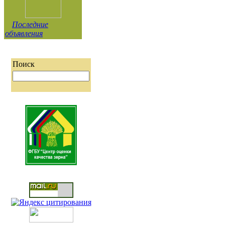
Последние
объявления
Поиск