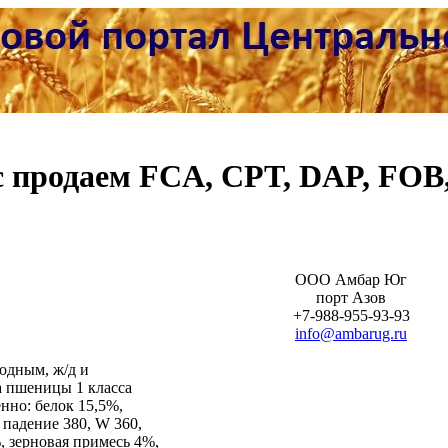
 продаем FCA, CPT, DAP, FOB
ООО Амбар Юг
порт Азов
+7-988-955-93-93
info@ambarug.ru
одным, ж/д и
а пшеницы 1 класса
нно: белок 15,5%,
 падение 380, W 360,
, зерновая примесь 4%,