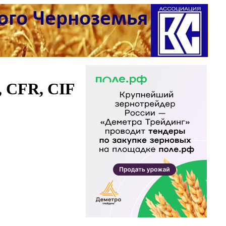
, СFR, CIF