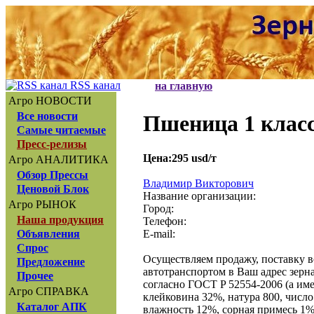
RSS канал
на главную
Агро НОВОСТИ
Все новости
Пшеница 1 класс
Самые читаемые
Пресс-релизы
Цена:295 usd/т
Агро АНАЛИТИКА
Обзор Прессы
Владимир Викторович
Ценовой Блок
Название организации:
Агро РЫНОК
Город:
Наша продукция
Телефон:
E-mail:
Объявления
Спрос
Осуществляем продажу, поставку в
Предложение
автотранспортом в Ваш адрес зерн
Прочее
согласно ГОСТ P 52554-2006 (а име
Агро СПРАВКА
клейковина 32%, натура 800, число
Каталог АПК
влажность 12%, сорная примесь 1%