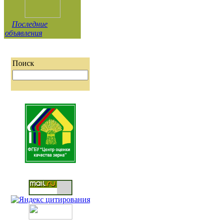
Последние
объявления
Поиск