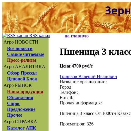
RSS канал
на главную
Агро НОВОСТИ
Все новости
Пшеница 3 клас
Самые читаемые
Пресс-релизы
Цена:4700 руб/т
Агро АНАЛИТИКА
Обзор Прессы
Гришков Валерий Иванович
Ценовой Блок
Название организации:
Агро РЫНОК
Город:
Наша продукция
Телефон:
E-mail:
Объявления
Прочая информация:
Спрос
Предложение
Пшеница 3 класс От 1000тн Казахст
Прочее
Агро СПРАВКА
Просмотров: 326
Каталог АПК