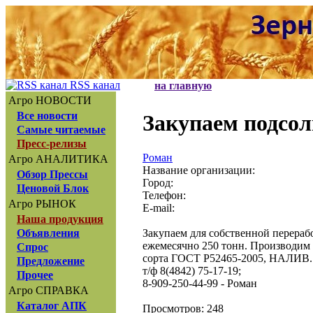
RSS канал
на главную
Агро НОВОСТИ
Все новости
Закупаем подсо
Самые читаемые
Пресс-релизы
Роман
Агро АНАЛИТИКА
Название организации:
Обзор Прессы
Город:
Ценовой Блок
Телефон:
Агро РЫНОК
E-mail:
Наша продукция
Закупаем для собственной перераб
Объявления
ежемесячно 250 тонн. Производим 
Спрос
сорта ГОСТ Р52465-2005, НАЛИВ. 
Предложение
т/ф 8(4842) 75-17-19;
Прочее
8-909-250-44-99 - Роман
Агро СПРАВКА
Каталог АПК
Просмотров: 248