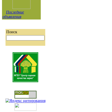
Последние
объявления
Поиск