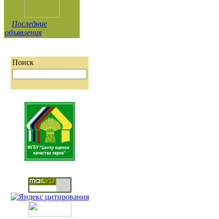
Последние
объявления
Поиск