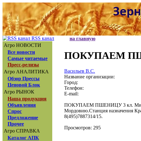
RSS канал
на главную
Агро НОВОСТИ
Все новости
ПОКУПАЕМ ПШ
Самые читаемые
Пресс-релизы
Васильев В.С.
Агро АНАЛИТИКА
Название организации:
Обзор Прессы
Город:
Ценовой Блок
Телефон:
Агро РЫНОК
E-mail:
Наша продукция
ПОКУПАЕМ ПШЕНИЦУ 3 кл. Минималь
Объявления
Мордовию.Станция назначения Крас
Спрос
8(495)7887314/15.
Предложение
Прочее
Просмотров: 295
Агро СПРАВКА
Каталог АПК