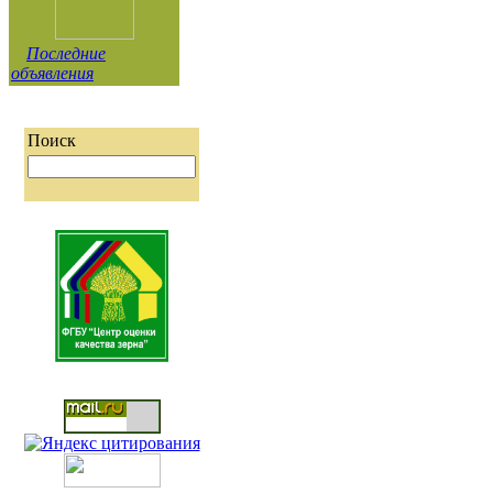
Последние
объявления
Поиск