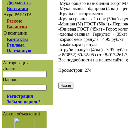
Документы
-Мука общего назначения 1сорт М75-
-Мука ржаная обдирная (45кг) - цен
Выставки
-Крупы в ассортименте:
Агро РАБОТА
-Крупа гречневая 1 сорт (50кг) - ц
Резюме
-Манная (М) ГОСТ (50кг) - Перлова
Вакансии
-Ячневая ГОСТ (45кг) - Горох коло
О компании
-хлопья овсяная "Геркулес" - (35кг)
-кормосмесь гранула - 4,95 руб/кг
Контакты
-комбикорм гранула
Реклама
-отруби гранула (45кг) - 3,95 руб/кг
На главную
-: 8(3852) 60-32-05 сот : 8-913-261-
Все подробности на нашем сайте: gran
Авторизация
Логин
Просмотров: 274
Пароль
Регистрация
Забыли пароль?
Архив объявлений