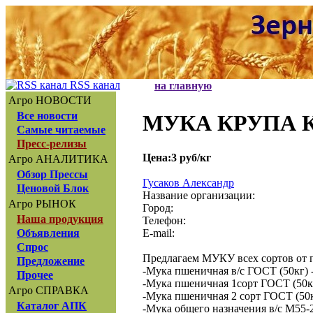
RSS канал
на главную
Агро НОВОСТИ
Все новости
МУКА КРУПА
Самые читаемые
Пресс-релизы
Цена:3 руб/кг
Агро АНАЛИТИКА
Обзор Прессы
Гусаков Александр
Ценовой Блок
Название организации:
Агро РЫНОК
Город:
Наша продукция
Телефон:
E-mail:
Объявления
Спрос
Предлагаем МУКУ всех сортов от 
Предложение
-Мука пшеничная в/с ГОСТ (50кг) - 
Прочее
-Мука пшеничная 1сорт ГОСТ (50кг)
Агро СПРАВКА
-Мука пшеничная 2 сорт ГОСТ (50кг)
Каталог АПК
-Мука общего назначения в/с М55-23