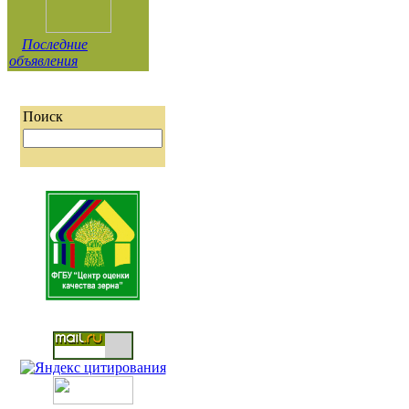
Последние
объявления
Поиск