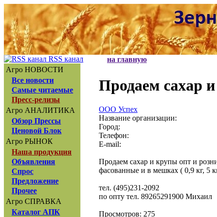
RSS канал
на главную
Агро НОВОСТИ
Все новости
Продаем сахар и
Самые читаемые
Пресс-релизы
ООО Успех
Агро АНАЛИТИКА
Название организации:
Обзор Прессы
Город:
Ценовой Блок
Телефон:
Агро РЫНОК
E-mail:
Наша продукция
Продаем сахар и крупы опт и розн
Объявления
фасованные и в мешках ( 0,9 кг, 5 кг, 
Спрос
Предложение
тел. (495)231-2092
Прочее
по опту тел. 89265291900 Михаил
Агро СПРАВКА
Каталог АПК
Просмотров: 275