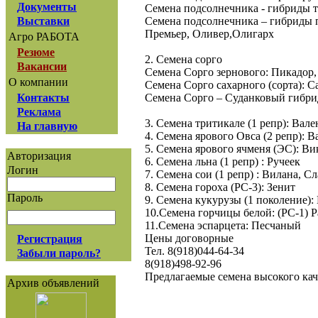
Документы
Семена подсолнечника - гибриды 
Семена подсолнечника – гибриды п
Выставки
Премьер, Оливер,Олигарх
Агро РАБОТА
Резюме
2. Семена сорго
Вакансии
Семена Сорго зернового: Пикадор,
О компании
Семена Сорго сахарного (сорта): С
Семена Сорго – Суданковый гибри
Контакты
Реклама
3. Семена тритикале (1 репр): Вале
На главную
4. Семена ярового Овса (2 репр): 
5. Семена ярового ячменя (ЭС): Ви
Авторизация
6. Семена льна (1 репр) : Ручеек
Логин
7. Семена сои (1 репр) : Вилана, С
8. Семена гороха (РС-3): Зенит
Пароль
9. Семена кукурузы (1 поколение):
10.Семена горчицы белой: (РС-1) Р
11.Семена эспарцета: Песчаный
Цены договорные
Регистрация
Тел. 8(918)044-64-34
Забыли пароль?
8(918)498-92-96
Предлагаемые семена высокого ка
Архив объявлений