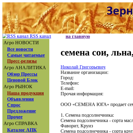
RSS канал
на главную
Агро НОВОСТИ
Все новости
семена сои, льна
Самые читаемые
Пресс-релизы
Николай Григорьевич
Агро АНАЛИТИКА
Название организации:
Обзор Прессы
Город:
Ценовой Блок
Телефон:
Агро РЫНОК
E-mail:
Наша продукция
Прочая информация:
Объявления
ООО «СЕМЕНА ЮГА» продает семе
Спрос
Предложение
1. Семена подсолнечника:
Прочее
Семена подсолнечника - сорта масл
Агро СПРАВКА
Фаворит, Круиз
Каталог АПК
Семена подсолнечника - сорта кру