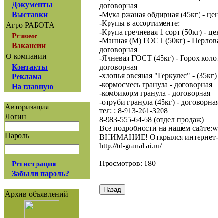
Документы
договорная
-Мука ржаная обдирная (45кг) - це
Выставки
-Крупы в ассортименте:
Агро РАБОТА
-Крупа гречневая 1 сорт (50кг) - ц
Резюме
-Манная (М) ГОСТ (50кг) - Перлова
Вакансии
договорная
О компании
-Ячневая ГОСТ (45кг) - Горох коло
договорная
Контакты
-хлопья овсяная "Геркулес" - (35кг)
Реклама
-кормосмесь гранула - договорная
На главную
-комбикорм гранула - договорная
-отруби гранула (45кг) - договорна
Авторизация
тел: : 8-913-261-3208
Логин
8-983-555-64-68 (отдел продаж)
Все подробности на нашем сайте:ww
Пароль
ВНИМАНИЕ! Открылся интернет-ма
http://td-granaltai.ru/
Просмотров: 180
Регистрация
Забыли пароль?
Архив объявлений