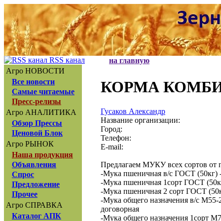
RSS канал
на главную
Агро НОВОСТИ
Все новости
КОРМА КОМБ
Самые читаемые
Пресс-релизы
Гусаков Александр
Агро АНАЛИТИКА
Название организации:
Обзор Прессы
Город:
Ценовой Блок
Телефон:
Агро РЫНОК
E-mail:
Наша продукция
Предлагаем МУКУ всех сортов от 
Объявления
-Мука пшеничная в/с ГОСТ (50кг) -
Спрос
-Мука пшеничная 1сорт ГОСТ (50кг
Предложение
-Мука пшеничная 2 сорт ГОСТ (50кг
Прочее
-Мука общего назначения в/с М55-23
Агро СПРАВКА
договорная
Каталог АПК
-Мука общего назначения 1сорт М75-