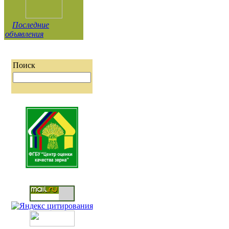
Последние
объявления
Поиск