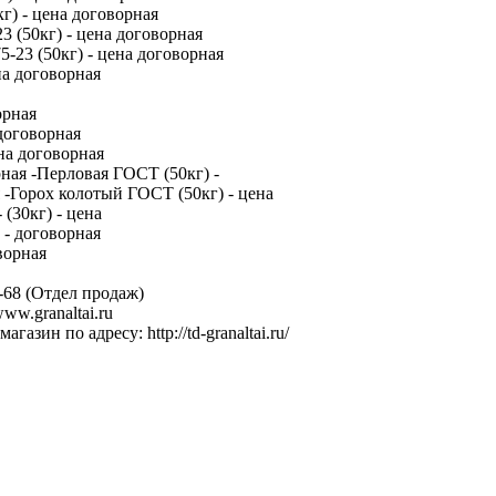
г) - цена договорная
3 (50кг) - цена договорная
-23 (50кг) - цена договорная
на договорная
орная
договорная
ена договорная
ная -Перловая ГОСТ (50кг) -
 -Горох колотый ГОСТ (50кг) - цена
(30кг) - цена
 - договорная
ворная
4-68 (Отдел продаж)
ww.granaltai.ru
ин по адресу: http://td-granaltai.ru/