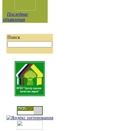
Последние
объявления
Поиск