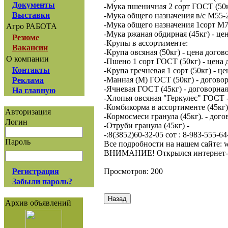
Документы
-Мука пшеничная 2 сорт ГОСТ (50к
Выставки
-Мука общего назначения в/с М55-2
-Мука общего назначения 1сорт М75
Агро РАБОТА
-Мука ржаная обдирная (45кг) - це
Резюме
-Крупы в ассортименте:
Вакансии
-Крупа овсяная (50кг) - цена догов
О компании
-Пшено 1 сорт ГОСТ (50кг) - цена 
Контакты
-Крупа гречневая 1 сорт (50кг) - ц
-Манная (М) ГОСТ (50кг) - договор
Реклама
-Ячневая ГОСТ (45кг) - договорная
На главную
-Хлопья овсяная "Геркулес" ГОСТ - 
-Комбикорма в ассортименте (45кг)
Авторизация
-Кормосмеси гранула (45кг). - дого
Логин
-Отруби гранула (45кг) -
-:8(3852)60-32-05 сот : 8-983-555-6
Пароль
Все подробности на нашем сайте: w
ВНИМАНИЕ! Открылся интернет-магаз
Просмотров: 200
Регистрация
Забыли пароль?
Архив объявлений