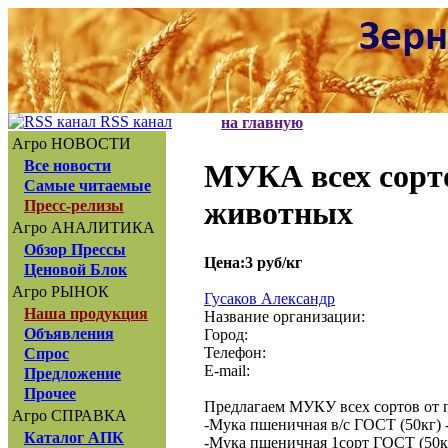
RSS канал
на главную
Агро НОВОСТИ
Все новости
МУКА всех сорт
Самые читаемые
животных
Пресс-релизы
Агро АНАЛИТИКА
Обзор Прессы
Цена:3 руб/кг
Ценовой Блок
Агро РЫНОК
Гусаков Александр
Наша продукция
Название организации:
Объявления
Город:
Телефон:
Спрос
E-mail:
Предложение
Прочее
Предлагаем МУКУ всех сортов от 
Агро СПРАВКА
-Мука пшеничная в/с ГОСТ (50кг) 
Каталог АПК
-Мука пшеничная 1сорт ГОСТ (50кг