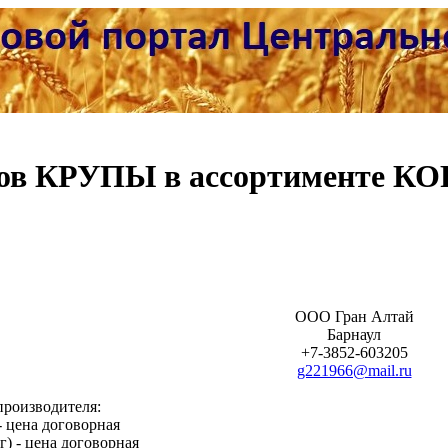
ов КРУПЫ в ассортименте КО
ООО Гран Алтай
Барнаул
+7-3852-603205
g221966@mail.ru
производителя:
- цена договорная
) - цена договорная