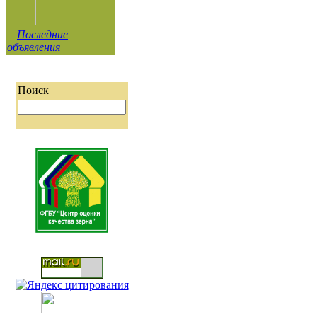
Последние
объявления
Поиск