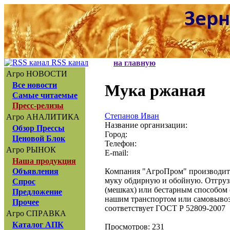
RSS канал
на главную
Агро НОВОСТИ
Все новости
Мука ржаная
Самые читаемые
Пресс-релизы
Степанов Иван
Агро АНАЛИТИКА
Название организации:
Обзор Прессы
Город:
Ценовой Блок
Телефон:
Агро РЫНОК
E-mail:
Наша продукция
Компания "АгроПром" производит
Объявления
муку обдирную и обойную. Отгрузк
Спрос
(мешках) или бестарным способом (
Предложение
нашим транспортом или самовывоз
Прочее
соответствует ГОСТ Р 52809-2007
Агро СПРАВКА
Каталог АПК
Просмотров: 231