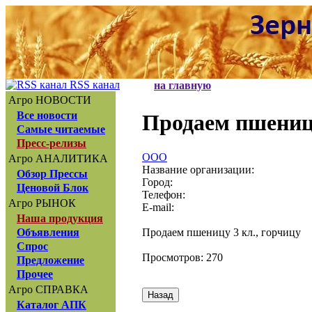
RSS канал
на главную
Агро НОВОСТИ
Все новости
Продаем пшеницу
Самые читаемые
Пресс-релизы
ООО
Агро АНАЛИТИКА
Название организации:
Обзор Прессы
Город:
Ценовой Блок
Телефон:
Агро РЫНОК
E-mail:
Наша продукция
Продаем пшеницу 3 кл., горчицу
Объявления
Спрос
Просмотров: 270
Предложение
Прочее
Агро СПРАВКА
Каталог АПК