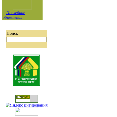
Последние
объявления
Поиск