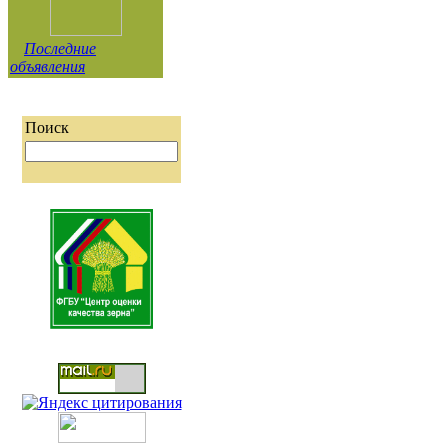
Последние
объявления
Поиск