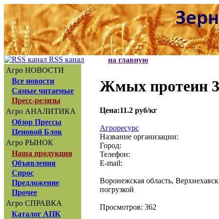
RSS канал
на главную
Агро НОВОСТИ
Все новости
Жмых протеин 3
Самые читаемые
Пресс-релизы
Цена:11.2 руб/кг
Агро АНАЛИТИКА
Обзор Прессы
Агроресурс
Ценовой Блок
Название организации:
Агро РЫНОК
Город:
Наша продукция
Телефон:
E-mail:
Объявления
Спрос
Воронежская область, Верхнехавск
Предложение
погрузкой
Прочее
Агро СПРАВКА
Просмотров: 362
Каталог АПК