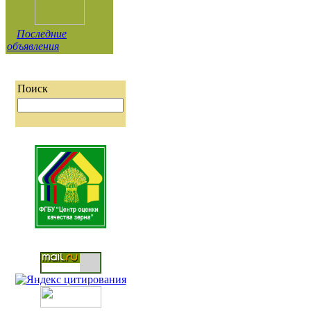
Последние
объявления
Поиск