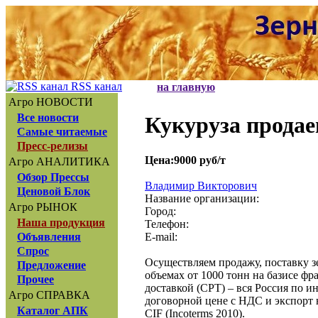
RSS канал
на главную
Агро НОВОСТИ
Все новости
Кукуруза прода
Самые читаемые
Пресс-релизы
Цена:9000 руб/т
Агро АНАЛИТИКА
Обзор Прессы
Владимир Викторович
Ценовой Блок
Название организации:
Агро РЫНОК
Город:
Наша продукция
Телефон:
E-mail:
Объявления
Спрос
Осуществляем продажу, поставку з
Предложение
объемах от 1000 тонн на базисе фр
Прочее
доставкой (CPT) – вся Россия по и
Агро СПРАВКА
договорной цене с НДС и экспорт 
Каталог АПК
СIF (Incoterms 2010).