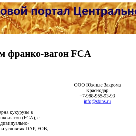
ем франко-вагон FCA
ООО Южные Закрома
Краснодар
+7-988-955-93-93
info@sbins.ru
ерна кукурузы в
анко-вагон (FCA), с
ндивидуально-
на условиях DAP, FOB,