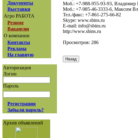
Документы
Моб.: +7-988-955-93-93, Владимир
Моб.: +7-985-46-3333-6, Максим 
Выставки
Тел./факс: +7-861-275-66-82
Агро РАБОТА
Skype: www.sbins.ru
Резюме
E-mail: info@sbins.ru
Вакансии
http://www.sbins.ru
О компании
Просмотров: 286
Контакты
Реклама
На главную
Авторизация
Логин
Пароль
Регистрация
Забыли пароль?
Архив объявлений