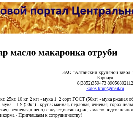
ар масло макаронка отруби
ЗАО "Алтайский крупяной завод 
Барнаул
8(3852)359473 8905080211
kolos-krup@mail.ru
г, 25кг, 10 кг, 2 кг) - мука 1, 2 сорт ГОСТ (50кг) - мука ржаная о
) - мука 1 ТУ (50кг) - крупа: манная, перловая, ячневая, горох цел
кая,гречневая,пшено,геркулес,овсянка,рис, - масло подсолнечно
мбикорма - Приглашаем к сотрудничеству!