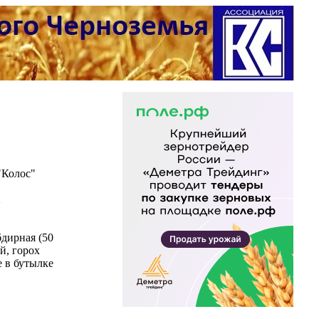
"Колос"
2
бдирная (50
ый, горох
е в бутылке