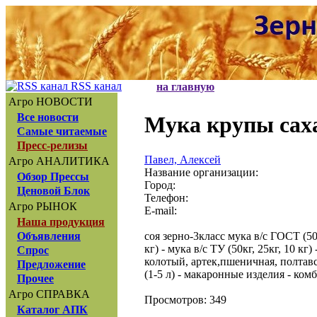
RSS канал
на главную
Агро НОВОСТИ
Все новости
Мука крупы сах
Самые читаемые
Пресс-релизы
Павел, Алексей
Агро АНАЛИТИКА
Название организации:
Обзор Прессы
Город:
Ценовой Блок
Телефон:
Агро РЫНОК
E-mail:
Наша продукция
соя зерно-3класс мука в/с ГОСТ (50к
Объявления
кг) - мука в/с ТУ (50кг, 25кг, 10 кг
Спрос
колотый, артек,пшеничная, полтавс
Предложение
(1-5 л) - макаронные изделия - ко
Прочее
Агро СПРАВКА
Просмотров: 349
Каталог АПК