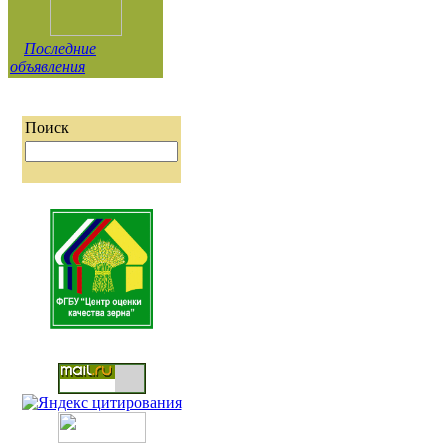
Последние
объявления
Поиск