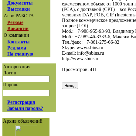
Документы
ежемесячном объеме от 1000 тонн 
Выставки
(FCA), с доставкой (CPT) – вся Рос
условиях DAP, FOB, CIF (Incoterms 
Агро РАБОТА
Полное коммерческое предложени
Резюме
запрос (LOI).
Вакансии
Моб.: +7-988-955-93-93, Владимир
О компании
Моб.: +7-985-46-3333-6, Максим 
Контакты
Тел./факс: +7-861-275-66-82
Skype: www.sbins.ru
Реклама
E-mail: info@sbins.ru
На главную
http://www.sbins.ru
Авторизация
Просмотров: 411
Логин
Пароль
Регистрация
Забыли пароль?
Архив объявлений