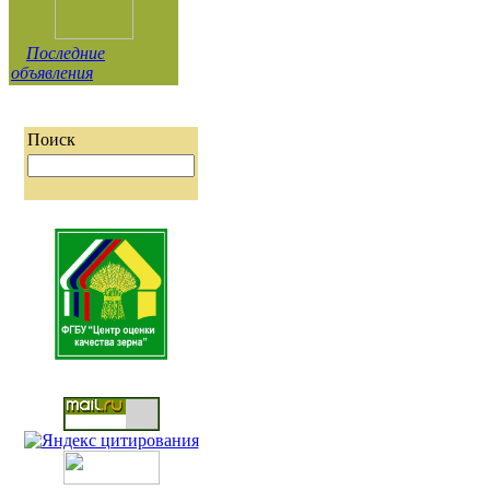
Последние
объявления
Поиск