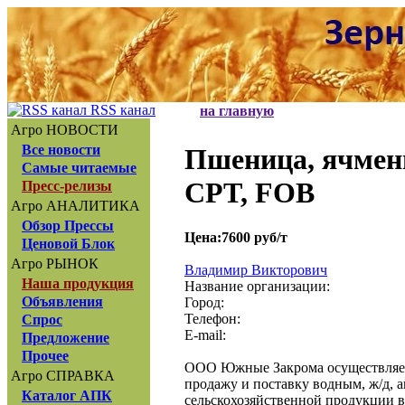
RSS канал
на главную
Агро НОВОСТИ
Все новости
Пшеница, ячмень
Самые читаемые
CPT, FOB
Пресс-релизы
Агро АНАЛИТИКА
Обзор Прессы
Цена:7600 руб/т
Ценовой Блок
Агро РЫНОК
Владимир Викторович
Наша продукция
Название организации:
Объявления
Город:
Телефон:
Спрос
E-mail:
Предложение
Прочее
ООО Южные Закрома осуществляет 
Агро СПРАВКА
продажу и поставку водным, ж/д, а
Каталог АПК
сельскохозяйственной продукции 