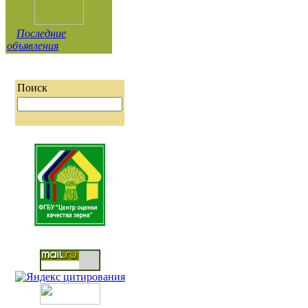
Последние
объявления
Поиск