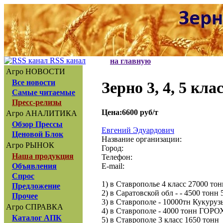
RSS канал
на главную
Агро НОВОСТИ
Все новости
Зерно 3, 4, 5 кла
Самые читаемые
Пресс-релизы
Цена:6600 руб/т
Агро АНАЛИТИКА
Обзор Прессы
Евгений Эдуардович
Ценовой Блок
Название организации:
Агро РЫНОК
Город:
Наша продукция
Телефон:
E-mail:
Объявления
Спрос
1) в Ставрополье 4 класс 27000 тон
Предложение
2) в Саратовской обл - - 4500 тонн 
Прочее
3) в Ставрополе - 10000тн Кукуруз
Агро СПРАВКА
4) в Ставрополе - 4000 тонн ГОРО
Каталог АПК
5) в Ставрополе 3 класс 1650 тонн