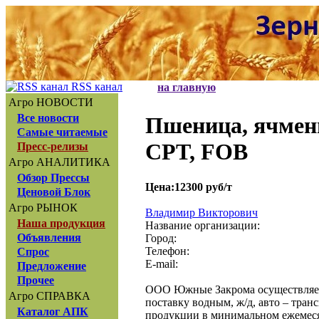
RSS канал
на главную
Агро НОВОСТИ
Все новости
Пшеница, ячмень
Самые читаемые
CPT, FOB
Пресс-релизы
Агро АНАЛИТИКА
Обзор Прессы
Цена:12300 руб/т
Ценовой Блок
Агро РЫНОК
Владимир Викторович
Наша продукция
Название организации:
Объявления
Город:
Телефон:
Спрос
E-mail:
Предложение
Прочее
ООО Южные Закрома осуществляет 
Агро СПРАВКА
поставку водным, ж/д, авто – тран
Каталог АПК
продукции в минимальном ежемеся