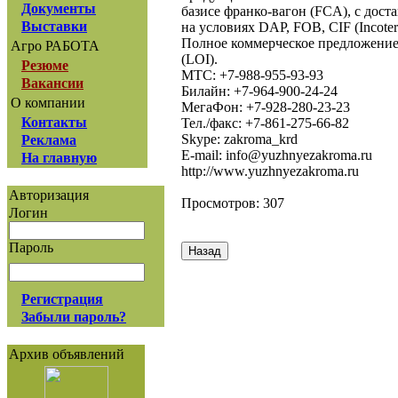
Документы
базисе франко-вагон (FCA), с доста
Выставки
на условиях DAP, FOB, CIF (Incoter
Полное коммерческое предложение
Агро РАБОТА
(LOI).
Резюме
МТС: +7-988-955-93-93
Вакансии
Билайн: +7-964-900-24-24
О компании
МегаФон: +7-928-280-23-23
Контакты
Тел./факс: +7-861-275-66-82
Skype: zakroma_krd
Реклама
E-mail: info@yuzhnyezakroma.ru
На главную
http://www.yuzhnyezakroma.ru
Авторизация
Просмотров: 307
Логин
Пароль
Регистрация
Забыли пароль?
Архив объявлений