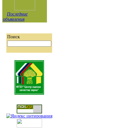
Последние
объявления
Поиск