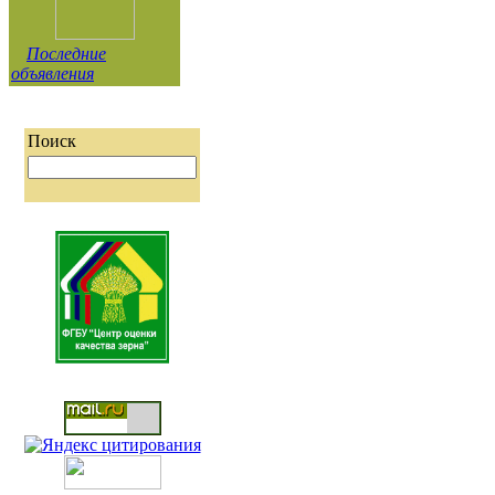
Последние
объявления
Поиск