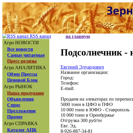
RSS канал
на главную
Агро НОВОСТИ
Все новости
Подсолнечник - 
Самые читаемые
Пресс-релизы
Евгений Эдуардович
Агро АНАЛИТИКА
Название организации:
Обзор Прессы
Город:
Ценовой Блок
Телефон:
Агро РЫНОК
E-mail:
Наша продукция
Продаем на элеваторах по перепис
Объявления
5000 тонн в ЦФО и ПФО
Спрос
10 000 тонн в ЮФО - Ставрополь
Предложение
10 000 тонн в Оренбуржье
Прочее
Отгрузка 300 руб/тн
Агро СПРАВКА
Евг. Эд.
Каталог АПК
8-926-887-34-81