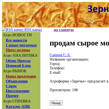
RSS канал
на главную
Агро НОВОСТИ
Все новости
продам сырое м
Самые читаемые
Пресс-релизы
Санина С.А.
Агро АНАЛИТИКА
Название организации:
Обзор Прессы
Город:
Ценовой Блок
Телефон:
Агро РЫНОК
E-mail:
Наша продукция
Агрофирма «Заречье» предлагает к
Объявления
Спрос
Просмотров: 198
Предложение
Прочее
Агро СПРАВКА
Каталог АПК