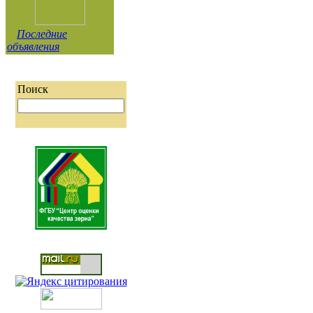
Последние
объявления
Поиск