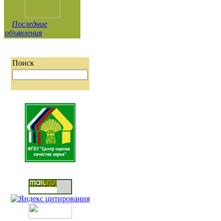
Последние
объявления
Поиск