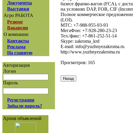
Документы
базисе франко-вагон (FCA), с доста
Выставки
на условиях DAP, FOB, CIF (Incoter
Полное коммерческое предложение
Агро РАБОТА
(LOI).
Резюме
МТС: +7-988-955-93-93
Вакансии
МегаФон: +7-928-280-23-23
О компании
Тел./факс: +7-861-252-51-14
Контакты
Skype: zakroma_krd
E-mail: info@yuzhnyezakroma.ru
Реклама
http://www.yuzhnyezakroma.ru
На главную
Просмотров: 165
Авторизация
Логин
Пароль
Регистрация
Забыли пароль?
Архив объявлений