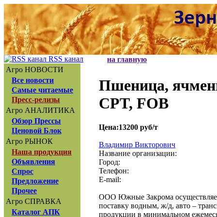
RSS канал
на главную
Агро НОВОСТИ
Все новости
Пшеница, ячмень
Самые читаемые
CPT, FOB
Пресс-релизы
Агро АНАЛИТИКА
Обзор Прессы
Цена:13200 руб/т
Ценовой Блок
Агро РЫНОК
Владимир Викторович
Наша продукция
Название организации:
Объявления
Город:
Телефон:
Спрос
E-mail:
Предложение
Прочее
ООО Южные Закрома осуществляет 
Агро СПРАВКА
поставку водным, ж/д, авто – тран
Каталог АПК
продукции в минимальном ежемеся