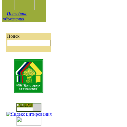
Последние
объявления
Поиск