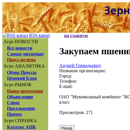
RSS канал
на главную
Агро НОВОСТИ
Все новости
Закупаем пшени
Самые читаемые
Пресс-релизы
Андрей Геннадьевич
Агро АНАЛИТИКА
Название организации:
Обзор Прессы
Город:
Ценовой Блок
Телефон:
Агро РЫНОК
E-mail:
Наша продукция
ОАО "Мукомольный комбинат "ВОР
Объявления
класс
Спрос
Предложение
Просмотров: 271
Прочее
Агро СПРАВКА
Каталог АПК