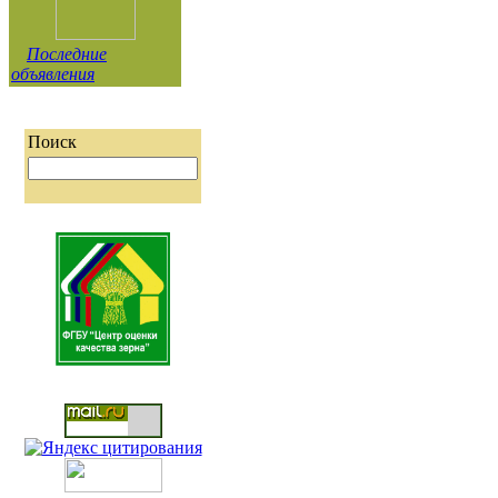
Последние
объявления
Поиск