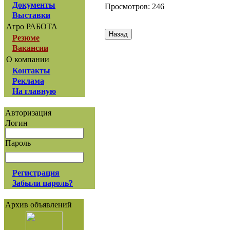
Документы
Просмотров: 246
Выставки
Агро РАБОТА
Резюме
Вакансии
О компании
Контакты
Реклама
На главную
Авторизация
Логин
Пароль
Регистрация
Забыли пароль?
Архив объявлений