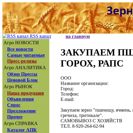
RSS канал
на главную
Агро НОВОСТИ
Все новости
ЗАКУПАЕМ ПШЕ
Самые читаемые
ГОРОХ, РАПС
Пресс-релизы
Агро АНАЛИТИКА
Обзор Прессы
ООО
Ценовой Блок
Название организации:
Агро РЫНОК
Город:
Наша продукция
Телефон:
Объявления
E-mail:
Спрос
Закупаем зерно "пшеницу, ячмень, 
Предложение
гречиха, тритикале".
Прочее
САМОВЫВОЗ С ХОЗЯЙСТВ
Агро СПРАВКА
ТЕЛ. 8-920-264-62-94
Каталог АПК