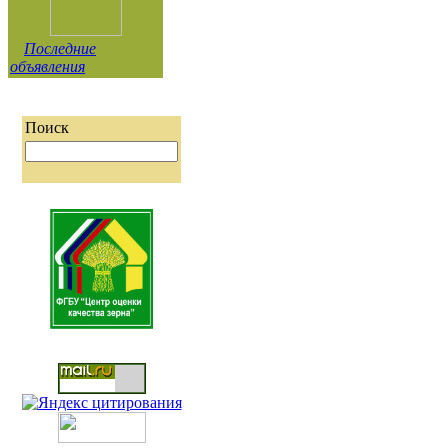
Последние
объявления
Поиск