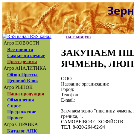
RSS канал
на главную
Агро НОВОСТИ
Все новости
ЗАКУПАЕМ ПШЕ
Самые читаемые
ЯЧМЕНЬ, ЛЮ
Пресс-релизы
Агро АНАЛИТИКА
Обзор Прессы
ООО
Ценовой Блок
Название организации:
Агро РЫНОК
Город:
Наша продукция
Телефон:
Объявления
E-mail:
Спрос
Закупаем зерно "пшеницу, ячмень, 
Предложение
гречиха, ".
Прочее
САМОВЫВОЗ С ХОЗЯЙСТВ
Агро СПРАВКА
ТЕЛ. 8-920-264-62-94
Каталог АПК