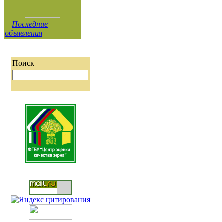
Последние
объявления
Поиск