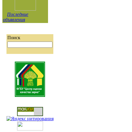
Последние
объявления
Поиск