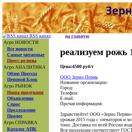
RSS канал
на главную
Агро НОВОСТИ
Все новости
реализуем рожь 1
Самые читаемые
Пресс-релизы
Цена:4500 руб/т
Агро АНАЛИТИКА
Обзор Прессы
ООО Зерно Пермь
Ценовой Блок
Название организации:
Агро РЫНОК
Город:
Наша продукция
Телефон:
E-mail:
Объявления
Прочая информация:
Спрос
Предложение
Здравствуйте! ООО «Зерно Перми» 
Прочее
урожая 2015 года с элеваторов и хо
Агро СПРАВКА
тонн. Доставка по всей России вод
Каталог АПК
Вся продукция соответствует ГОСТ