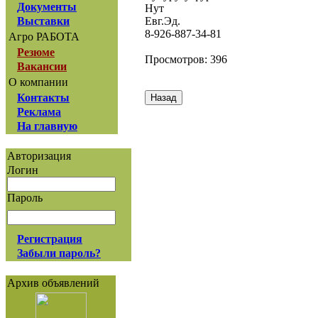
Документы
Нут
Евг.Эд.
Выставки
8-926-887-34-81
Агро РАБОТА
Резюме
Просмотров: 396
Вакансии
О компании
Контакты
Реклама
На главную
Авторизация
Логин
Пароль
Регистрация
Забыли пароль?
Архив объявлений