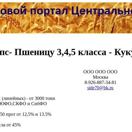
пс- Пшеницу 3,4,5 класса - Кук
ООО ООО ООО
Москва
8-926-887-34-81
side70@bk.ru
линейных) - от 3000 тонн
ФО,ЮФО,СКФО и СибФО
250 прот от 12,5% и 13.5%
сла от 45%