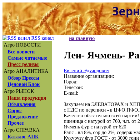
RSS канал
на главную
Агро НОВОСТИ
Все новости
Лен- Ячмень- Ра
Самые читаемые
Пресс-релизы
Евгений Эдуардович
Агро АНАЛИТИКА
Название организации:
Обзор Прессы
Город:
Ценовой Блок
Телефон:
Агро РЫНОК
E-mail:
Наша продукция
Закупаем на ЭЛЕВАТОРАХ и ХПП (
Объявления
с НДС по переписи - в ЦФО,П
Спрос
Качество обязательно всей партии!
Предложение
пшеница с натурой от 760, ч.п. от 
Прочее
Ячмень фур с натурой от 620
Агро СПРАВКА
Рапс - вл 8%, сор до 2%, содерж ма
Каталог АПК
Кукурузу фур ГОСТ - от 3000 тонн