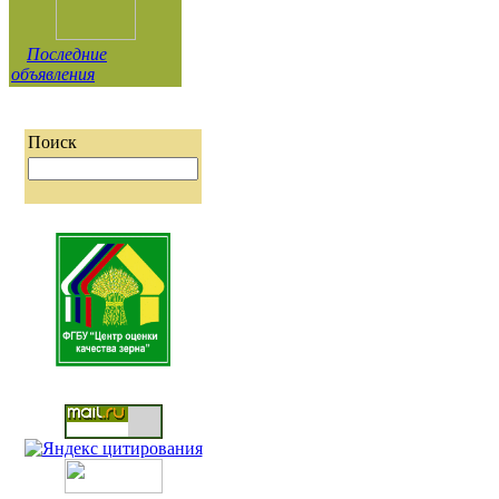
Последние
объявления
Поиск