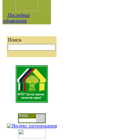
Последние
объявления
Поиск