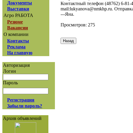
Документы
Контактный телефон (48762) 6-81-40
mail:lukyanova@nmkhp.ru. Отправк
Выставки
---Яна.
Агро РАБОТА
Резюме
Просмотров: 275
Вакансии
О компании
Контакты
Реклама
На главную
Авторизация
Логин
Пароль
Регистрация
Забыли пароль?
Архив объявлений