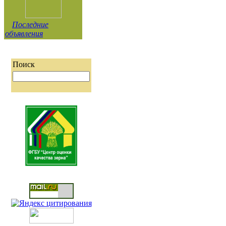
Последние
объявления
Поиск