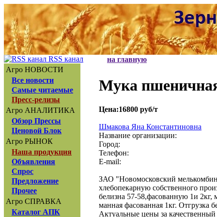
RSS канал
на главную
Агро НОВОСТИ
Все новости
Мука пшеничная
Самые читаемые
Пресс-релизы
Цена:16800 руб/т
Агро АНАЛИТИКА
Обзор Прессы
Шмакова Яна Константиновна
Ценовой Блок
Название организации:
Агро РЫНОК
Город:
Наша продукция
Телефон:
E-mail:
Объявления
Спрос
ЗАО "Новомосковский мелькомбин
Предложение
хлебопекарную собственного произв
Прочее
белизна 57-58,фасованную 1и 2кг, 
Агро СПРАВКА
манная фасованная 1кг. Отгрузка 
Каталог АПК
Актуальные цены за качественный 