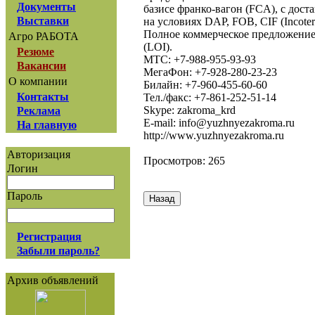
Документы
базисе франко-вагон (FCA), с доста
Выставки
на условиях DAP, FOB, CIF (Incoter
Полное коммерческое предложение
Агро РАБОТА
(LOI).
Резюме
МТС: +7-988-955-93-93
Вакансии
МегаФон: +7-928-280-23-23
О компании
Билайн: +7-960-455-60-60
Контакты
Тел./факс: +7-861-252-51-14
Skype: zakroma_krd
Реклама
E-mail: info@yuzhnyezakroma.ru
На главную
http://www.yuzhnyezakroma.ru
Авторизация
Просмотров: 265
Логин
Пароль
Регистрация
Забыли пароль?
Архив объявлений