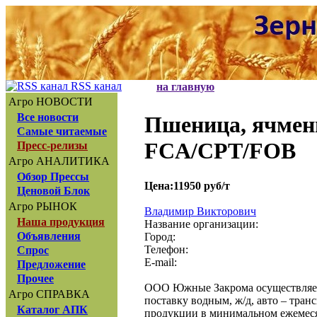
RSS канал
на главную
Агро НОВОСТИ
Все новости
Пшеница, ячмень,
Самые читаемые
FCA/CPT/FOB
Пресс-релизы
Агро АНАЛИТИКА
Обзор Прессы
Цена:11950 руб/т
Ценовой Блок
Агро РЫНОК
Владимир Викторович
Наша продукция
Название организации:
Объявления
Город:
Телефон:
Спрос
E-mail:
Предложение
Прочее
ООО Южные Закрома осуществляет 
Агро СПРАВКА
поставку водным, ж/д, авто – тран
Каталог АПК
продукции в минимальном ежемеся