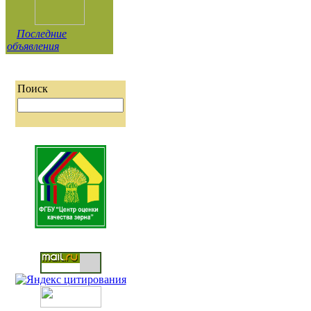
Последние
объявления
Поиск