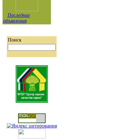
Последние
объявления
Поиск