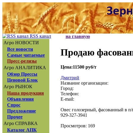
RSS канал
на главную
Агро НОВОСТИ
Все новости
Продаю фасован
Самые читаемые
Пресс-релизы
Цена:11500 руб/т
Агро АНАЛИТИКА
Обзор Прессы
Дмитрий
Ценовой Блок
Название организации:
Агро РЫНОК
Город:
Наша продукция
Телефон:
E-mail:
Объявления
Спрос
Овес голозерный, фасованный в п/п
Предложение
929-327-3941
Прочее
Агро СПРАВКА
Просмотров: 169
Каталог АПК