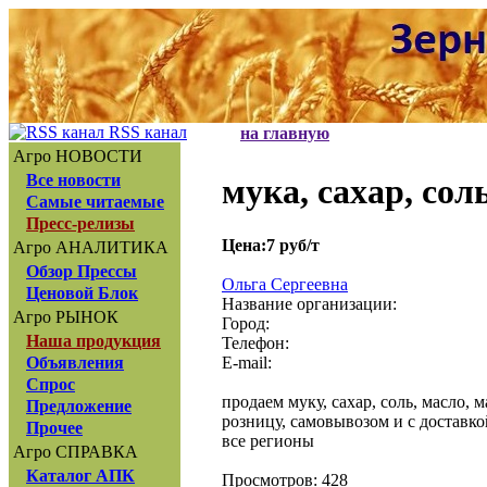
RSS канал
на главную
Агро НОВОСТИ
Все новости
мука, сахар, со
Самые читаемые
Пресс-релизы
Цена:7 руб/т
Агро АНАЛИТИКА
Обзор Прессы
Ольга Сергеевна
Ценовой Блок
Название организации:
Агро РЫНОК
Город:
Наша продукция
Телефон:
E-mail:
Объявления
Спрос
продаем муку, сахар, соль, масло, м
Предложение
розницу, самовывозом и с доставкой
Прочее
все регионы
Агро СПРАВКА
Каталог АПК
Просмотров: 428