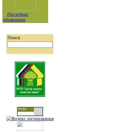
Последние
объявления
Поиск