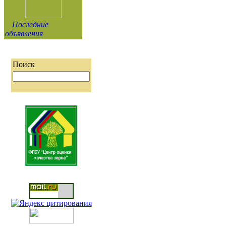
Последние
объявления
Поиск