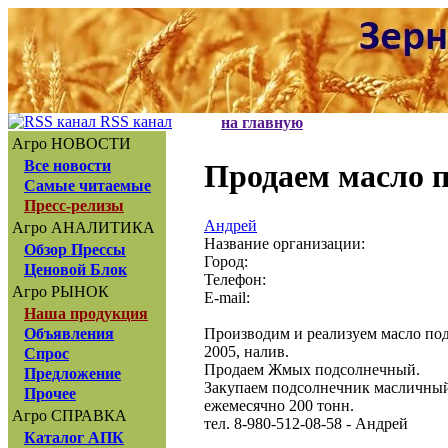
RSS канал
на главную
Агро НОВОСТИ
Все новости
Продаем масло 
Самые читаемые
Пресс-релизы
Андрей
Агро АНАЛИТИКА
Название организации:
Обзор Прессы
Город:
Ценовой Блок
Телефон:
Агро РЫНОК
E-mail:
Наша продукция
Производим и реализуем масло по
Объявления
2005, налив.
Спрос
Продаем Жмых подсолнечный.
Предложение
Закупаем подсолнечник масличный 
Прочее
ежемесячно 200 тонн.
Агро СПРАВКА
тел. 8-980-512-08-58 - Андрей
Каталог АПК